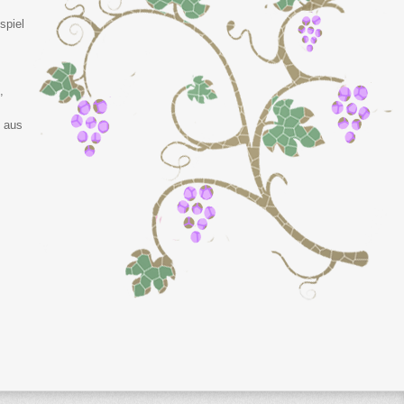
spiel
,
n
d aus