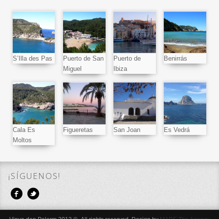
S’Illa des Pas
Puerto de San
Puerto de
Benirrás
Miguel
Ibiza
Cala Es
Figueretas
San Joan
Es Vedrá
Moltos
¡SÍGUENOS!