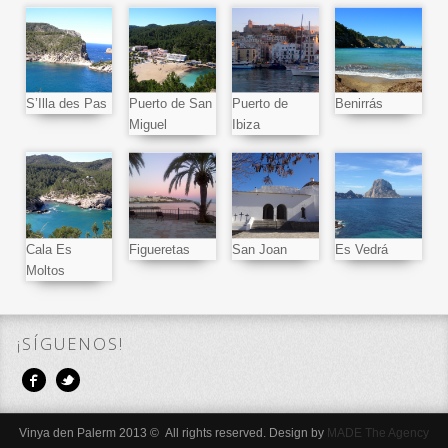
S’Illa des Pas
Puerto de San
Puerto de
Benirrás
Miguel
Ibiza
Cala Es
Figueretas
San Joan
Es Vedrá
Moltos
¡SÍGUENOS!
Vinya den Palerm 2013 © All rights reserved. Design by
MADE The Agency