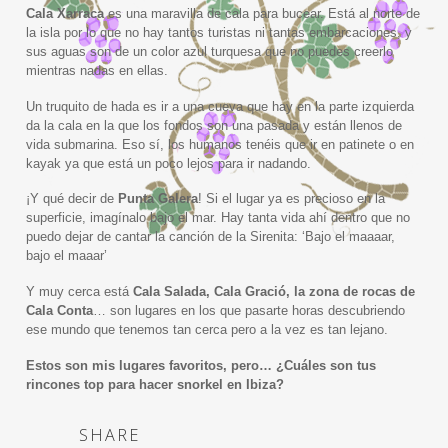
Cala Xarraca
es una maravilla de cala para bucear. Está al norte de
la isla por lo que no hay tantos turistas ni tantas embarcaciones, y
sus aguas son de un color azul turquesa que no puedes creerlo
mientras nadas en ellas.
Un truquito de hada es ir a una cueva que hay en la parte izquierda
da la cala en la que los fondos son una pasada y están llenos de
vida submarina. Eso sí, los humanos tenéis que ir en patinete o en
kayak ya que está un poco lejos para ir nadando.
¡Y qué decir de
Punta Galera
! Si el lugar ya es precioso en la
superficie, imagínalo bajo el mar. Hay tanta vida ahí dentro que no
puedo dejar de cantar la canción de la Sirenita: ‘Bajo el maaaar,
bajo el maaar’
Y muy cerca está
Cala Salada, Cala Gració, la zona de rocas de
Cala Conta
… son lugares en los que pasarte horas descubriendo
ese mundo que tenemos tan cerca pero a la vez es tan lejano.
Estos son mis lugares favoritos, pero… ¿Cuáles son tus
rincones top para hacer snorkel en Ibiza?
SHARE