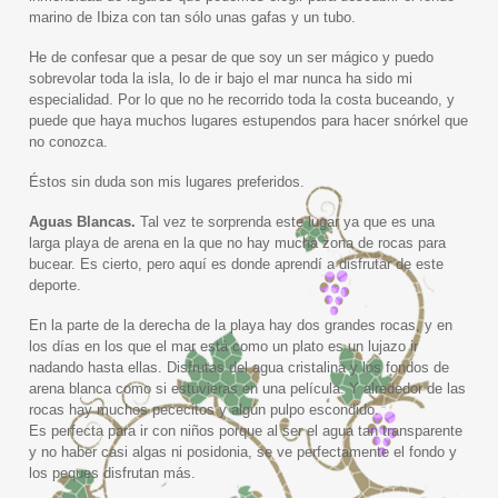
marino de Ibiza con tan sólo unas gafas y un tubo.
He de confesar que a pesar de que soy un ser mágico y puedo
sobrevolar toda la isla, lo de ir bajo el mar nunca ha sido mi
especialidad. Por lo que no he recorrido toda la costa buceando, y
puede que haya muchos lugares estupendos para hacer snórkel que
no conozca.
Éstos sin duda son mis lugares preferidos.
Aguas Blancas.
Tal vez te sorprenda este lugar ya que es una
larga playa de arena en la que no hay mucha zona de rocas para
bucear. Es cierto, pero aquí es donde aprendí a disfrutar de este
deporte.
En la parte de la derecha de la playa hay dos grandes rocas, y en
los días en los que el mar está como un plato es un lujazo ir
nadando hasta ellas. Disfrutas del agua cristalina y los fondos de
arena blanca como si estuvieras en una película. Y alrededor de las
rocas hay muchos pececitos y algún pulpo escondido.
Es perfecta para ir con niños porque al ser el agua tan transparente
y no haber casi algas ni posidonia, se ve perfectamente el fondo y
los peques disfrutan más.